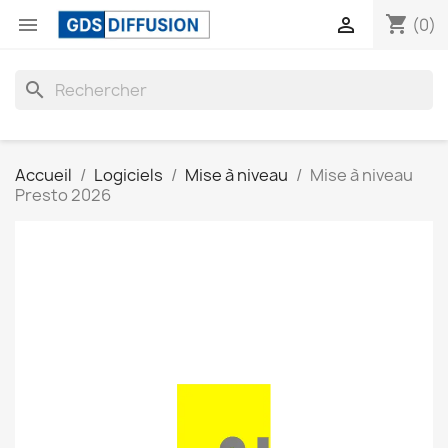
shopping_cart


(0)
search
Accueil
Logiciels
Mise à niveau
Mise à niveau
Presto 2026