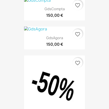
favorite_border
GdsCompta
150,00 €
favorite_border
GdsAgora
150,00 €
favorite_border