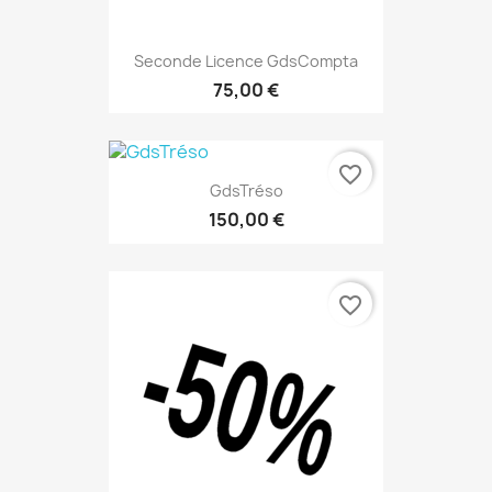
Seconde Licence GdsCompta
75,00 €
favorite_border
GdsTréso
150,00 €
favorite_border