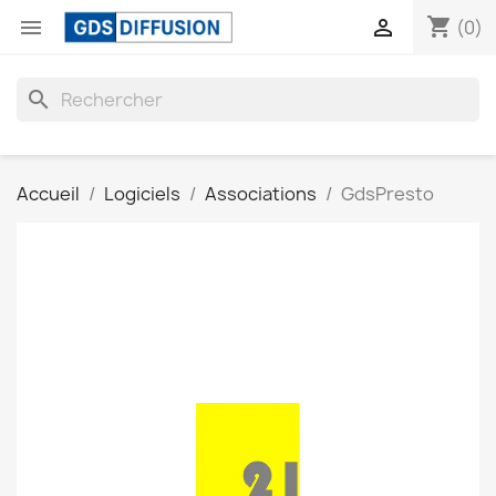
shopping_cart


(0)
search
Accueil
Logiciels
Associations
GdsPresto