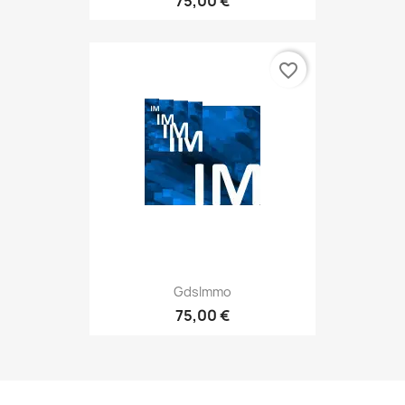
75,00 €
favorite_border
GdsImmo
75,00 €