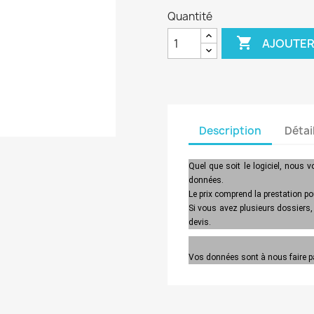
Quantité

AJOUTER
Description
Détai
Quel que soit le logiciel, nous 
données.
Le prix comprend la prestation pou
Si vous avez plusieurs dossier
devis.
Vos données sont à nous faire par