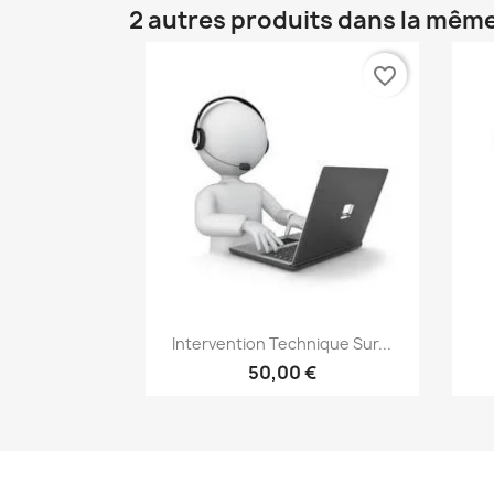
2 autres produits dans la même
favorite_border
Aperçu rapide

Intervention Technique Sur...
50,00 €